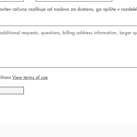
avitev računa razlikuje od naslova za dostavo, ga vpišite v razdele
itions
View terms of use