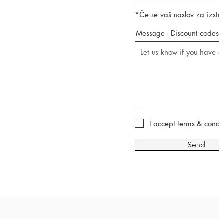
*Če se vaš naslov za izst
Message - Discount codes
I accept terms & cond
Send