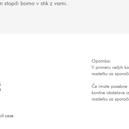
n stopili bomo v stik z vami.
O
Opomba:
b
V primeru večjih ko
v
razdelku za sporoči
e
z
5
Če imate posebne ž
n
0
končne obdelave iz
o
razdelku za sporoči
il case