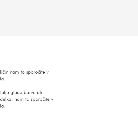
ličin nam to sporočite v
la.
elje glede barve ali
delka, nam to sporočite v
la.