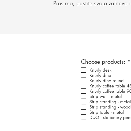
Prosimo, pustite svojo zahtevo i
Choose products:
*
Knurly desk
Knurly dine
Knurly dine round
Knurly coffee table 4
Knurly coffee table 9
Strip wall - metal
Strip standing - metal
Strip standing - wood
Strip table - metal
DUO - stationery penc