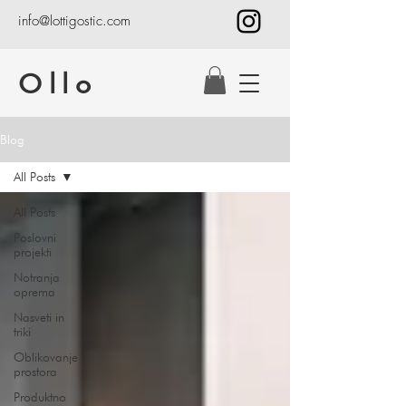
info@lottigostic.com
Ollo
Blog
All Posts
All Posts
Poslovni
projekti
Notranja
oprema
Nasveti in
triki
Oblikovanje
prostora
Produktno