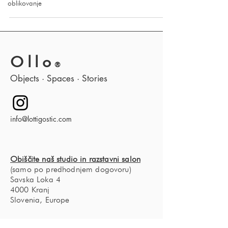
slogu, proračunu in viziji.
oblikovanje
Ollo
®
Objects · Spaces · Stories
info@lottigostic.com
Obiščite naš studio in razstavni salon
(samo po predhodnjem dogovoru)
Savska Loka 4
4000 Kranj
Slovenia, Europe