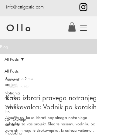
info@lottigostic.com
Ollo
Blog
All Posts
All Posts
Branje traja 2 min
Poslovni
projekti
Nasveti in triki
Notranja
Kako izbrati pravega notranjega
oprema
oblikovalca: Vodnik po korakih
Nasveti in
triki
Naučite se, kako izbrati popolnega notranjega
Oblikovanje
arhitekta za vaš projekt. Sledite našemu vodniku po
prostora
korakih in najdite strokovnjaka, ki ustreza vašemu
Produktno