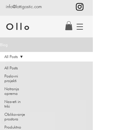
info@lottigostic.com
Ollo
Blog
All Posts
All Posts
Poslovni
projekti
Notranja
oprema
Nasveti in
triki
Oblikovanje
prostora
Produktno